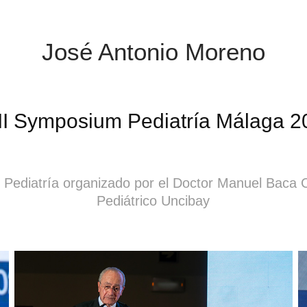
José Antonio Moreno
II Symposium Pediatría Málaga 2
Pediatría organizado por el Doctor Manuel Baca C
Pediátrico Uncibay